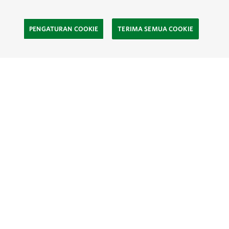
PENGATURAN COOKIE
TERIMA SEMUA COOKIE
SOCIAL
Site Footer
Eksplor
Kontak