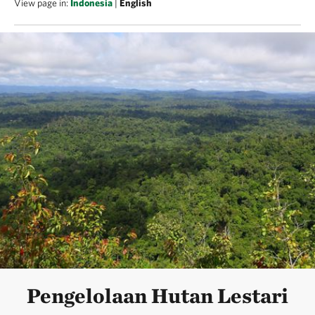
View page in:
Indonesia
|
English
Pengelolaan Hutan Lestari