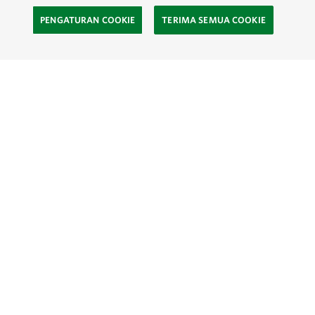
PENGATURAN COOKIE
TERIMA SEMUA COOKIE
SOCIAL
Site Footer
Eksplor
Kontak