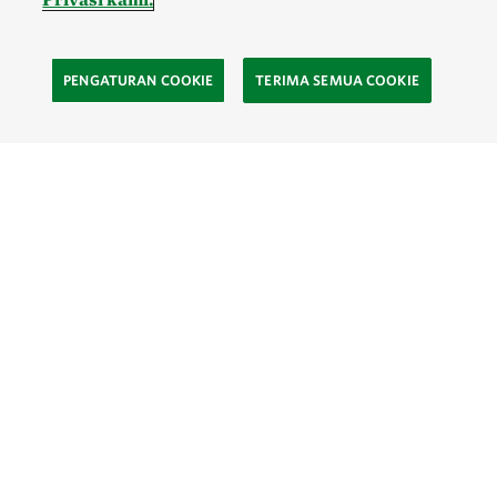
PENGATURAN COOKIE
TERIMA SEMUA COOKIE
SOCIAL
Site Footer
Eksplor
Kontak