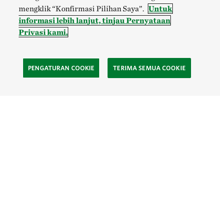
mengklik “Konfirmasi Pilihan Saya”.
Untuk
informasi lebih lanjut, tinjau Pernyataan
Privasi kami.
PENGATURAN COOKIE
TERIMA SEMUA COOKIE
SOCIAL
Site Footer
Eksplor