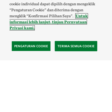
cookie individual dapat dipilih dengan mengeklik
“Pengaturan Cookie” dan diterima dengan
mengklik “Konfirmasi Pilihan Saya”.
Untuk
informasi lebih lanjut, tinjau Pernyataan
Privasi kami.
PENGATURAN COOKIE
TERIMA SEMUA COOKIE
SOCIAL
Site Footer
Eksplor