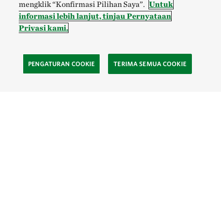
mengklik “Konfirmasi Pilihan Saya”.
Untuk
informasi lebih lanjut, tinjau Pernyataan
Privasi kami.
PENGATURAN COOKIE
TERIMA SEMUA COOKIE
SOCIAL
Site Footer
Eksplor