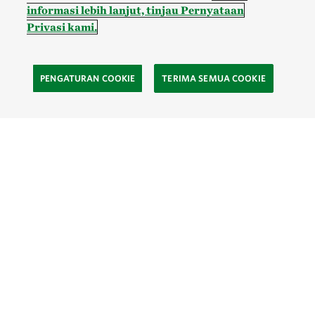
informasi lebih lanjut, tinjau Pernyataan
Privasi kami.
PENGATURAN COOKIE
TERIMA SEMUA COOKIE
SOCIAL
Site Footer
Eksplor
Kontak