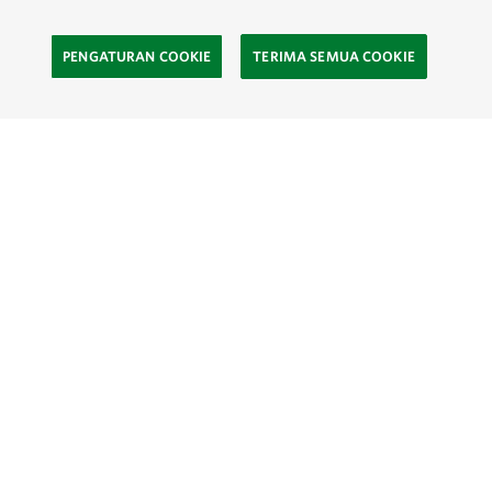
PENGATURAN COOKIE
TERIMA SEMUA COOKIE
SOCIAL
Site Footer
Eksplor
Kontak