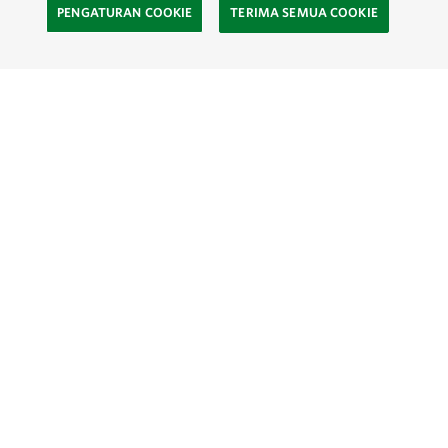
PENGATURAN COOKIE
TERIMA SEMUA COOKIE
SOCIAL
Site Footer
Eksplor
Kontak