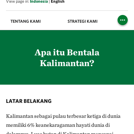
View page in:
Indonesia
|
English
TENTANG KAMI
STRATEGI KAMI
PU
Apa itu Bentala
Kalimantan?
LATAR BELAKANG
Kalimantan sebagai pulau terbesar ketiga di dunia
memiliki 6% keanekaragaman hayati dunia di
dalamnya. Luas hutan di Kalimantan mencapai