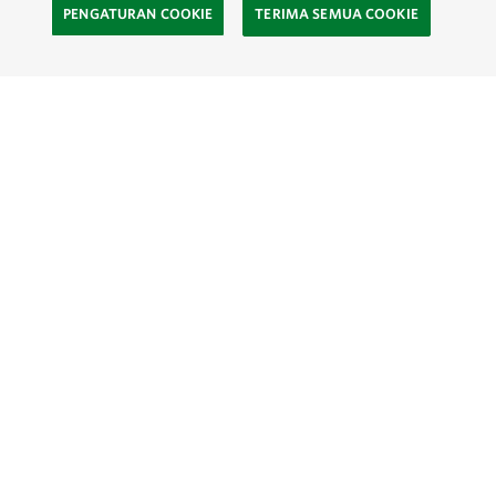
PENGATURAN COOKIE
TERIMA SEMUA COOKIE
SOCIAL
Site Footer
Eksplor
Kontak